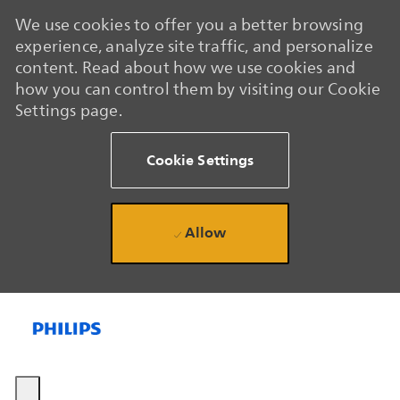
We use cookies to offer you a better browsing
experience, analyze site traffic, and personalize
content. Read about how we use cookies and
how you can control them by visiting our Cookie
Settings page.
Cookie Settings
Allow
Skip to main content
Skip to main content