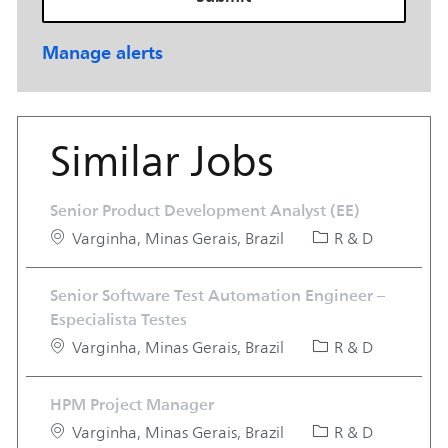
Manage alerts
Similar Jobs
Senior Product Development Analyst (EE)
Location
Category
Varginha, Minas Gerais, Brazil
R & D
Senior Software Test Automation Engineer –
Especialista Testes
Location
Category
Varginha, Minas Gerais, Brazil
R & D
HPM Project Manager
Location
Category
Varginha, Minas Gerais, Brazil
R & D