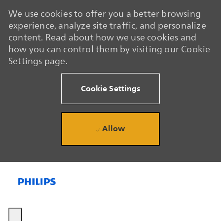
We use cookies to offer you a better browsing
experience, analyze site traffic, and personalize
content. Read about how we use cookies and
how you can control them by visiting our Cookie
Settings page.
Cookie Settings
Allow
Skip to main content
Skip to main content