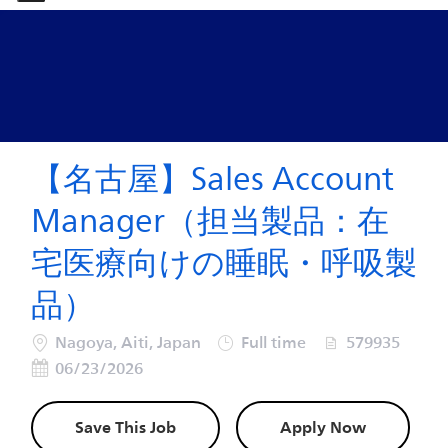
-
-
【名古屋】Sales Account
Manager（担当製品：在
宅医療向けの睡眠・呼吸製
品）
Location
Job Type
Job Id
Post
Nagoya, Aiti, Japan
Full time
579935
06/23/2026
Save This Job
Apply Now