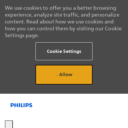
We use cookies to offer you a better browsing
experience, analyze site traffic, and personalize
content. Read about how we use cookies and
how you can control them by visiting our Cookie
Settings page.
Cookie Settings
Allow
Skip to main content
Skip to main content