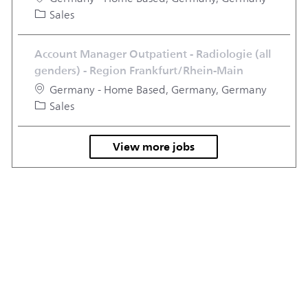
Category
Sales
Account Manager Outpatient - Radiologie (all
genders) - Region Frankfurt/Rhein-Main
Location
Germany - Home Based, Germany, Germany
Category
Sales
View more jobs