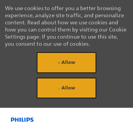
We use cookies to offer you a better browsing
experience, analyze site traffic, and personalize
content. Read about how we use cookies and
how you can control them by visiting our Cookie
Settings page. If you continue to use this site,
you consent to our use of cookies.
Allow
Allow
Skip to main content
Skip to main content