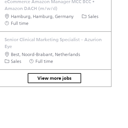
eCommerce Amazon Manager MCC BCC •
Amazon DACH (m/w/d)
Location
Category
Hamburg, Hamburg, Germany
Sales
Job Type
Full time
Senior Clinical Marketing Specialist – Azurion
Eye
Location
Best, Noord-Brabant, Netherlands
Category
Job Type
Sales
Full time
View more jobs