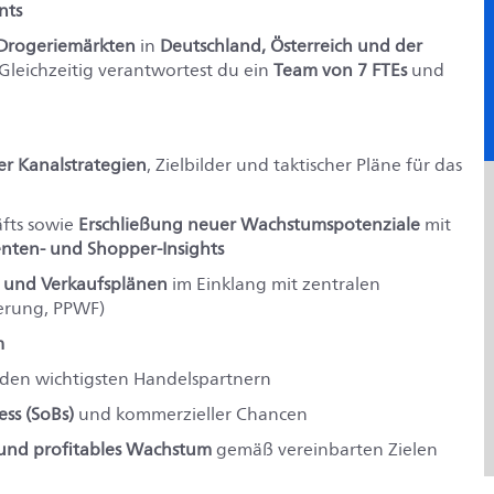
nts
Drogeriemärkten
in
Deutschland, Österreich und der
 Gleichzeitig verantwortest du ein
Team von 7 FTEs
und
er Kanalstrategien
, Zielbilder und taktischer Pläne für das
fts sowie
Erschließung neuer Wachstumspotenziale
mit
nten‑ und Shopper‑Insights
 und Verkaufsplänen
im Einklang mit zentralen
erung, PPWF)
m
den wichtigsten Handelspartnern
ess (SoBs)
und kommerzieller Chancen
 und profitables Wachstum
gemäß vereinbarten Zielen