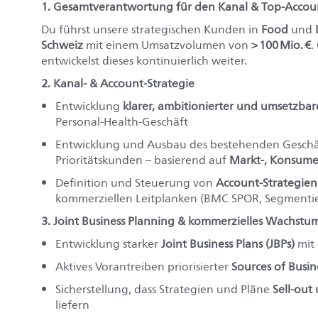
1. Gesamtverantwortung für den Kanal & Top‑Accou
Du führst unsere strategischen Kunden in
Food
und
Schweiz
mit einem Umsatzvolumen von
>
100
Mio.
€
.
entwickelst dieses kontinuierlich weiter.
2. Kanal‑ & Account‑Strategie
Entwicklung
klarer, ambitionierter und umsetzbar
Personal‑Health‑Geschäft
Entwicklung und Ausbau des bestehenden Geschä
Prioritätskunden – basierend auf
Markt‑, Konsume
Definition und Steuerung von
Account‑Strategien
kommerziellen Leitplanken (BMC SPOR, Segmenti
3. Joint Business Planning & kommerzielles Wachstu
Entwicklung starker
Joint Business Plans (JBPs)
mit 
Aktives Vorantreiben priorisierter
Sources of Busin
Sicherstellung, dass Strategien und Pläne
Sell‑out
liefern