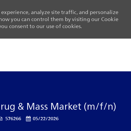
experience, analyze site traffic, and personalize
ow you can control them by visiting our Cookie
 you consent to our use of cookies.
Skip to main content
Skip to main content
Drug & Mass Market (m/f/n)
Job Id
Posted Date
576266
05/22/2026