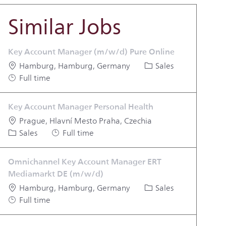
Similar Jobs
Key Account Manager (m/w/d) Pure Online
Location
Category
Hamburg, Hamburg, Germany
Sales
Job Type
Full time
Key Account Manager Personal Health
Location
Prague, Hlavní Mesto Praha, Czechia
Category
Job Type
Sales
Full time
Omnichannel Key Account Manager ERT
Mediamarkt DE (m/w/d)
Location
Category
Hamburg, Hamburg, Germany
Sales
Job Type
Full time