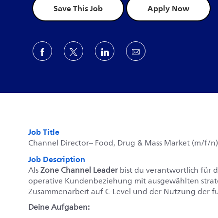
Save This Job
Apply Now
Share via Facebook
Share via twitter
Share via LinkedIn
Share via email
Job Title
Channel Director– Food, Drug & Mass Market (m/f/n)
Job Description
Als
Zone Channel Leader
bist du verantwortlich für d
operative Kundenbeziehung mit ausgewählten strateg
Zusammenarbeit auf C-Level und der Nutzung der fu
Deine Aufgaben: