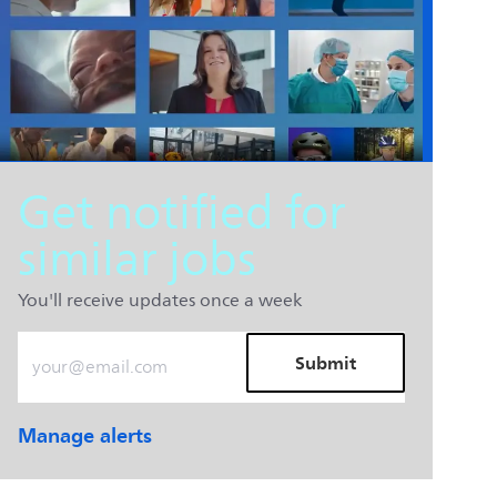
Get notified for
similar jobs
You'll receive updates once a week
Enter Email address (Required)
Submit
Manage alerts