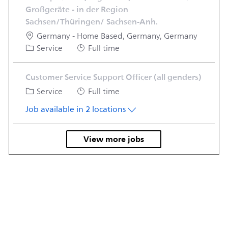
Großgeräte - in der Region
Sachsen/Thüringen/ Sachsen-Anh.
Location
Germany - Home Based, Germany, Germany
Category
Job Type
Service
Full time
Customer Service Support Officer (all genders)
Category
Job Type
Service
Full time
Job available in 2 locations
View more jobs