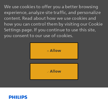
We use cookies to offer you a better browsing
experience, analyze site traffic, and personalize
content. Read about how we use cookies and
how you can control them by visiting our Cookie
Settings page. If you continue to use this site,
you consent to our use of cookies.
Allow
Allow
Skip to main content
Skip to main content